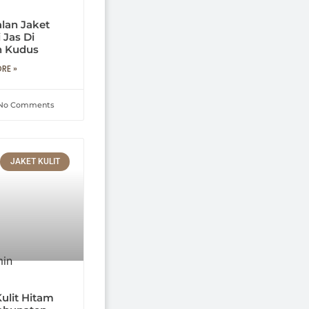
lan Jaket
 Jas Di
n Kudus
RE »
No Comments
JAKET KULIT
ulit Hitam