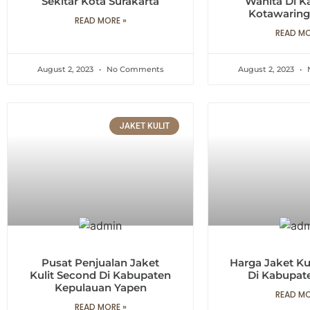
Sekitar Kota Surakarta
Wanita Di K
Kotawaring
READ MORE »
READ MO
August 2, 2023
No Comments
August 2, 2023
JAKET KULIT
Pusat Penjualan Jaket
Harga Jaket Kul
Kulit Second Di Kabupaten
Di Kabupat
Kepulauan Yapen
READ MO
READ MORE »