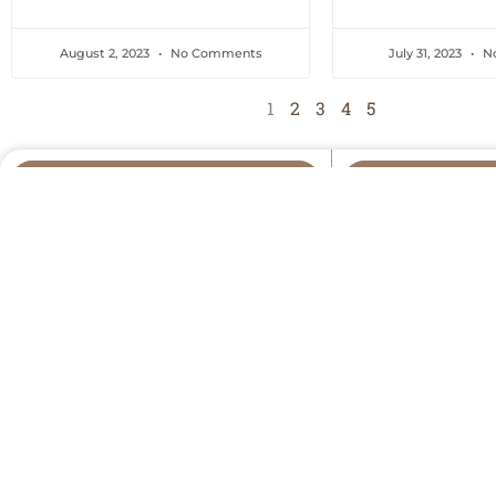
August 2, 2023
No Comments
July 31, 2023
N
1
2
3
4
5
Selengkap Nya
What
Na
Ho
Portal berita usaha UMKM Indonesia.
Ca
Terupdate – Terpercaya – Terdepan
Par