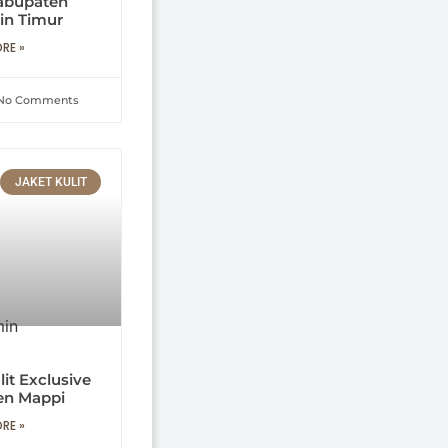
abupaten
in Timur
RE »
No Comments
JAKET KULIT
it Exclusive
en Mappi
RE »