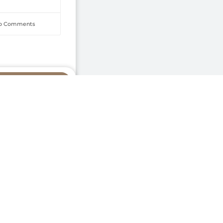
o Comments
sapp
vigasi
Contact U
me
Addres
Komplek 
tegories
(Cipaga
tnership
Kujangsa