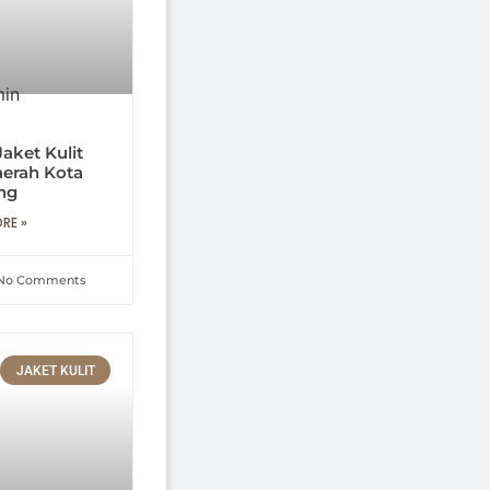
aket Kulit
aerah Kota
ng
RE »
No Comments
JAKET KULIT