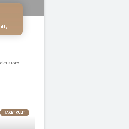
lity
t dicustom
JAKET KULIT