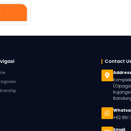
p
vigasi
Contact U
me
Addres
Komplek 
tegories
(Cipaga
tnership
Kujangsa
Bandung
Whatsa
+62 851 
Email