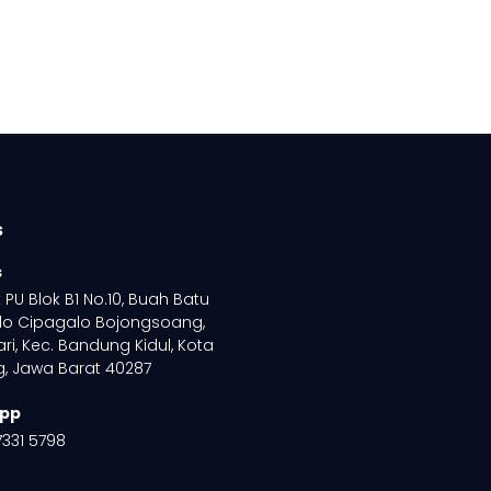
s
s
PU Blok B1 No.10, Buah Batu
lo Cipagalo Bojongsoang,
ri, Kec. Bandung Kidul, Kota
, Jawa Barat 40287
pp
7331 5798