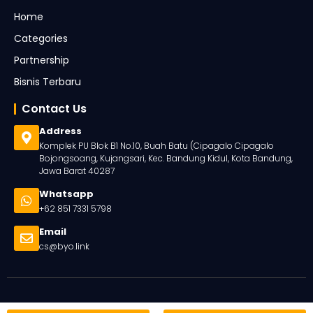
Home
Categories
Partnership
Bisnis Terbaru
Contact Us
Address
Komplek PU Blok B1 No.10, Buah Batu (Cipagalo Cipagalo
Bojongsoang, Kujangsari, Kec. Bandung Kidul, Kota Bandung,
Jawa Barat 40287
Whatsapp
+62 851 7331 5798
Email
cs@byo.link