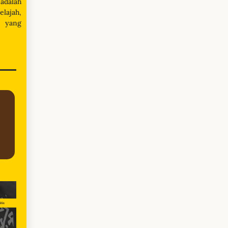
adalah
lajah,
a yang