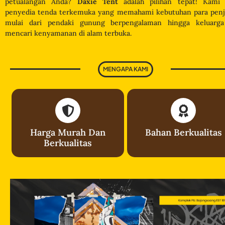
petualangan Anda?
Daxie Tent
adalah pilihan tepat! Kami 
penyedia tenda terkemuka yang memahami kebutuhan para penje
mulai dari pendaki gunung berpengalaman hingga keluarg
mencari kenyamanan di alam terbuka.
MENGAPA KAMI
Harga Murah Dan
Bahan Berkualitas
Berkualitas