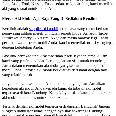
Jeep, Audi, Ford, Nissan, Fuso, sedan, truk, atau bus, kami memiliki
aki yang sesuai untuk mobil Anda.
Merek Aki Mobil Apa Saja Yang Di Sediakan Byo.link
Byo.link adalah
supplier aki mobil
terpercaya yang memeberikan
penawaran pilihan merek unggulan seperti Koba, Amaron, Incoe,
Furukawa Battery, GS Astra, Akly, dan masih banyak lagi. Tidak
perlu khawatir merek mobil Anda, kami menyediakan aki yang tepat
dengan kebutuhan Anda.
Byo.link bertekad untuk memberikan Anda layanan terbaik. Tim
kami yang profesional dan berpengalaman siap untuk menolong
Anda dalam menemukan aki mobil yang sesuai untuk keperluan
mobil Anda. Peroleh aki mobil berkualitas dari kami dengan tarif
yang relatif murah.
Jangan biarkan kendaraan Anda mati di tengah jalan. Andalkan
keperluan aki mobil Anda kepada kami, distributor aki mobil
terpercaya di kota Bandung. Kontak byo.link sekarang dan peroleh
aki mobil berkualitas untuk mobil Anda.
Tertarik dengan aki mobil terpercaya di daearah Bandung? Jangan
sungkan untuk konsultasi dengan byo.link sekarang! Hubungi
nomor kontak yang tercantum di bawah ini untuk penjelasan lebih