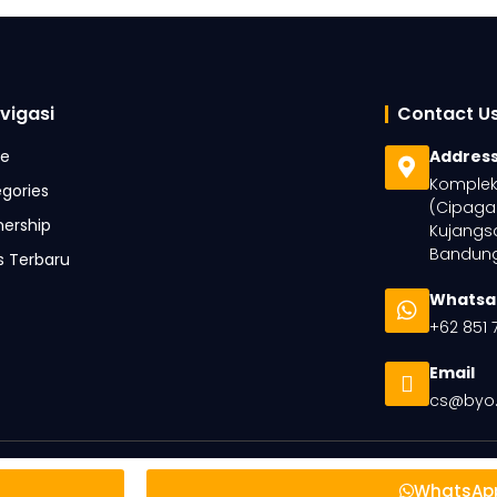
vigasi
Contact U
e
Addres
Komplek 
gories
(Cipaga
nership
Kujangsa
Bandung
is Terbaru
Whatsa
+62 851 
Email
cs@byo.
WhatsAp