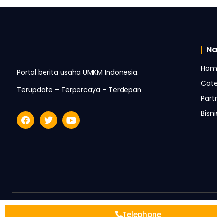
Na
Hom
Portal berita usaha UMKM Indonesia.
Cate
Terupdate – Terpercaya – Terdepan
Part
Bisn
Telephone