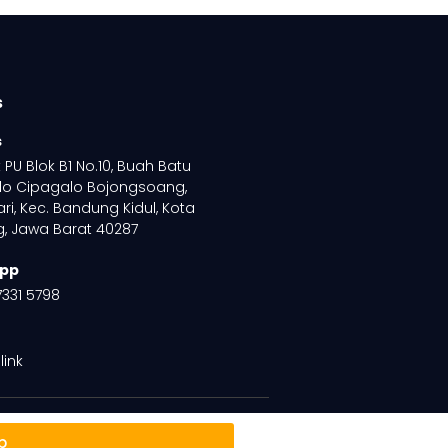
s
s
PU Blok B1 No.10, Buah Batu
lo Cipagalo Bojongsoang,
ri, Kec. Bandung Kidul, Kota
, Jawa Barat 40287
pp
7331 5798
link
p