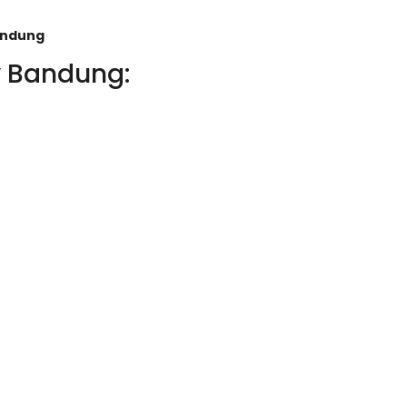
andung
y Bandung: