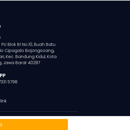
s
s
PU Blok B1 No.10, Buah Batu
lo Cipagalo Bojongsoang,
ri, Kec. Bandung Kidul, Kota
, Jawa Barat 40287
pp
7331 5798
link
p