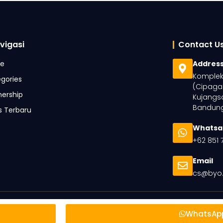
vigasi
Contact U
e
Addres
Komplek 
gories
(Cipaga
nership
Kujangsa
Bandung
is Terbaru
Whatsa
+62 851 
Email
cs@byo.
WhatsAp