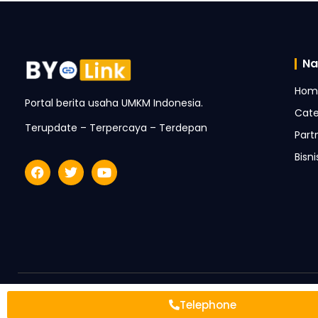
Na
Hom
Portal berita usaha UMKM Indonesia.
Cate
Terupdate – Terpercaya – Terdepan
Part
Bisn
Telephone