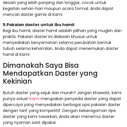
desain yang lebih panjang dan longgar, cocok untuk
kegiatan sehari-hari maupun acara formal. Anda dapat
mencari daster gamis di Kami
5.Pakaian daster untuk ibu hamil
Bagi ibu hamil, daster hamil adalah pilihan yang mugkin dan
praktis. Pakaian daster ini didesain khusus untuk
menyediakan kenyamanan selama perubahan bentuk
tubuh selama kehamilan. Anda dapat menemukan daster
hamil di Kami
Dimanakah Saya Bisa
Mendapatkan Daster yang
Kekinian
Butuh daster yang sejuk dan murah? Jangan khawatir, kami
punya solusi!
Kami
merupakan penyedia daster yang dapat
dipercaya yang menyediakan berbagai opsi pakaian daster
dengan tarif yang kompetitif. Dengan keberagaman tipe
daster yang kami tawarkan, Anda akan menemui daster
yang nyaman saat dipakai.