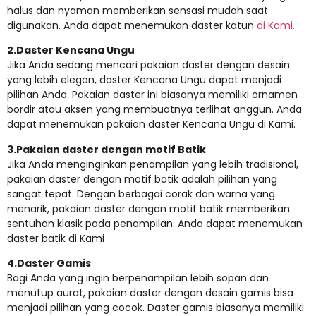
halus dan nyaman memberikan sensasi mudah saat
digunakan. Anda dapat menemukan daster katun
di Kami.
2.Daster Kencana Ungu
Jika Anda sedang mencari pakaian daster dengan desain
yang lebih elegan, daster Kencana Ungu dapat menjadi
pilihan Anda. Pakaian daster ini biasanya memiliki ornamen
bordir atau aksen yang membuatnya terlihat anggun. Anda
dapat menemukan pakaian daster Kencana Ungu di Kami.
3.Pakaian daster dengan motif Batik
Jika Anda menginginkan penampilan yang lebih tradisional,
pakaian daster dengan motif batik adalah pilihan yang
sangat tepat. Dengan berbagai corak dan warna yang
menarik, pakaian daster dengan motif batik memberikan
sentuhan klasik pada penampilan. Anda dapat menemukan
daster batik di Kami
4.Daster Gamis
Bagi Anda yang ingin berpenampilan lebih sopan dan
menutup aurat, pakaian daster dengan desain gamis bisa
menjadi pilihan yang cocok. Daster gamis biasanya memiliki