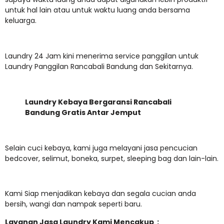
untuk hal lain atau untuk waktu luang anda bersama
keluarga.
Laundry 24 Jam kini menerima service panggilan untuk
Laundry Panggilan Rancabali Bandung dan Sekitarnya.
Laundry Kebaya Bergaransi Rancabali
Bandung Gratis Antar Jemput
Selain cuci kebaya, kami juga melayani jasa pencucian
bedcover, selimut, boneka, surpet, sleeping bag dan lain-lain.
Kami Siap menjadikan kebaya dan segala cucian anda
bersih, wangi dan nampak seperti baru.
Layanan Jasa Laundry Kami Mencakup :