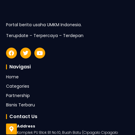
Portal berita usaha UMKM Indonesia.
Terupdate – Terpercaya – Terdepan
Navigasi
Home
Categories
Partnership
Bisnis Terbaru
Contact Us
Address
Komplek PU Blok B1 No.10, Buah Batu (Cipagalo Cipagalo