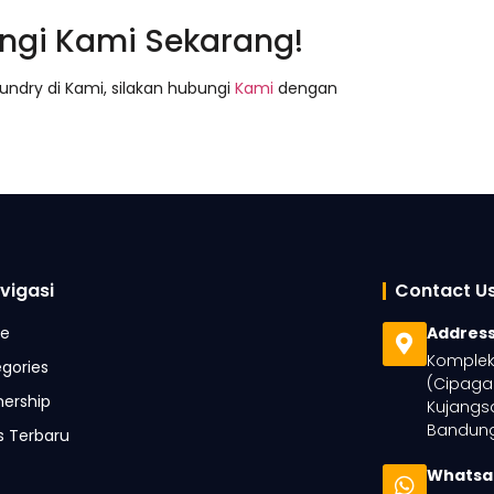
ngi Kami Sekarang!
undry di Kami, silakan hubungi
Kami
dengan
vigasi
Contact U
e
Addres
Komplek 
gories
(Cipaga
nership
Kujangsa
Bandung
is Terbaru
Whatsa