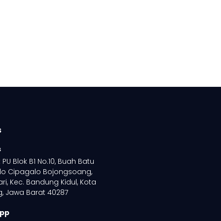
s
s
PU Blok B1 No.10, Buah Batu
lo Cipagalo Bojongsoang,
ri, Kec. Bandung Kidul, Kota
, Jawa Barat 40287
pp