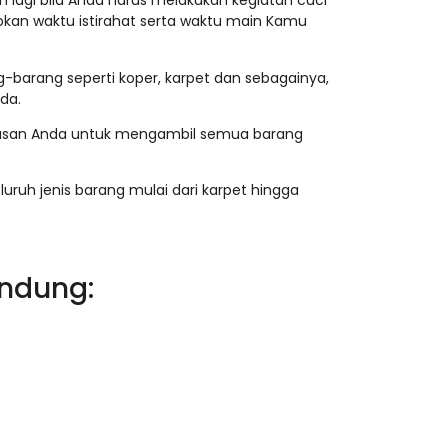
h lagi bila Anda harus melakukan kegiatan cuci
abkan waktu istirahat serta waktu main Kamu
g-barang seperti koper, karpet dan sebagainya,
da.
awasan Anda untuk mengambil semua barang
h jenis barang mulai dari karpet hingga
andung: