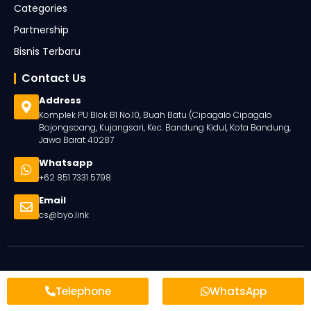
Categories
Partnership
Bisnis Terbaru
Contact Us
Address
Komplek PU Blok B1 No.10, Buah Batu (Cipagalo Cipagalo
Bojongsoang, Kujangsari, Kec. Bandung Kidul, Kota Bandung,
Jawa Barat 40287
Whatsapp
+62 851 7331 5798
Email
cs@byo.link
Telephone
WhatsApp