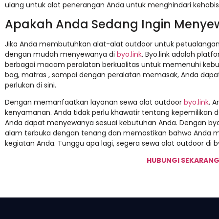
ulang untuk alat penerangan Anda untuk menghindari kehabis
Apakah Anda Sedang Ingin Menyew
Jika Anda membutuhkan alat-alat outdoor untuk petualangan 
dengan mudah menyewanya di
byo.link
. Byo.link adalah pla
berbagai macam peralatan berkualitas untuk memenuhi kebut
bag, matras , sampai dengan peralatan memasak, Anda dap
perlukan di sini.
Dengan memanfaatkan layanan sewa alat outdoor
byo.link
, A
kenyamanan. Anda tidak perlu khawatir tentang kepemilikan d
Anda dapat menyewanya sesuai kebutuhan Anda. Dengan byo.l
alam terbuka dengan tenang dan memastikan bahwa Anda mem
kegiatan Anda. Tunggu apa lagi, segera sewa alat outdoor di 
HUBUNGI SEKARANG