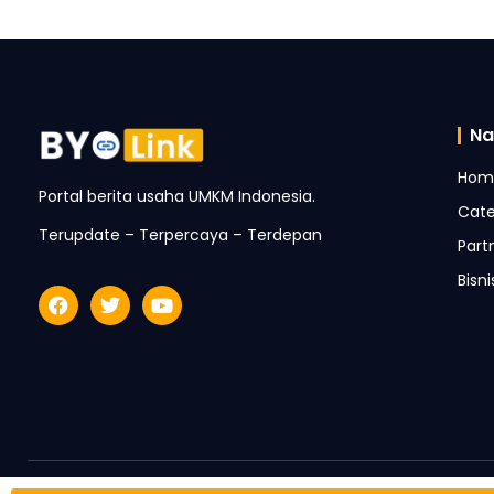
Na
Hom
Portal berita usaha UMKM Indonesia.
Cate
Terupdate – Terpercaya – Terdepan
Part
Bisn