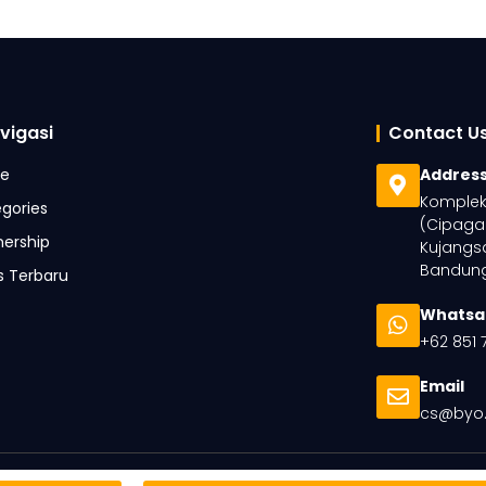
vigasi
Contact U
e
Addres
Komplek 
gories
(Cipaga
nership
Kujangsa
Bandung
is Terbaru
Whatsa
+62 851 
Email
cs@byo.