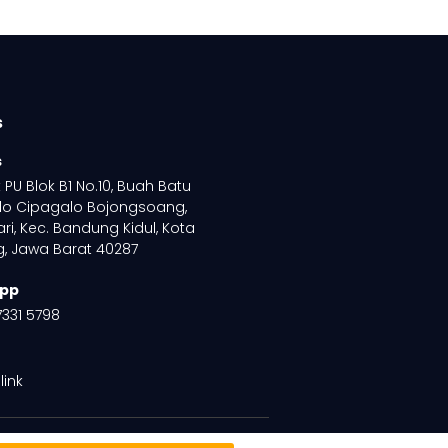
s
s
PU Blok B1 No.10, Buah Batu
lo Cipagalo Bojongsoang,
ri, Kec. Bandung Kidul, Kota
, Jawa Barat 40287
pp
7331 5798
link